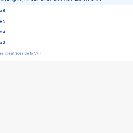
e 6
e 5
e 4
e 3
s créatrices de la VF !
e 2
e 1
e Mektoub My Love arrive enfin ! Rencontre avec Shaïn Boumedine et Sal
i : après Toni en famille
elle réalise le bouleversant Dites lui que je l'aime
ais ! Rencontre autour de Vie privée de Rebecca Zlotowski
 de Marguerite, Grave... Rencontre avec Ella Rumpf