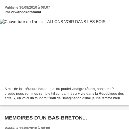
Publié le 30/08/2010 à 08:07
Par
erwandekeramoal
A mis de la littérature baroque et du poulet vinaigre réunis, bonjour ! P
uisque nous sommes semble t-il condamnés à vivre dans la République des
affreux, en voici un tout droit sorti de l'imagination d'une jeune femme bien
plus avenante que sa créature....
MEMOIRES D'UN BAS-BRETON...
Publié le 29/08/2010 à 08:08