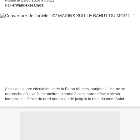
Publié le 23/08/2010 à 08:21
Par
erwandekeramoal
A mis de la libre circulation et de la Belon réunies, bonjour ! L 'heure se
rapproche où il va falloir mettre un terme à cette parenthèse vinicolo-
touristique. L'étoile du nord nous a guidé jusqu'à la baie du mont Saint
Michel et le port de Cancale.La...