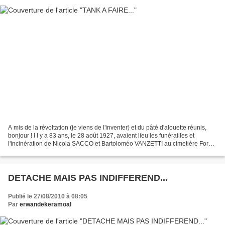
A mis de la révoltation (je viens de l'inventer) et du pâté d'alouette réunis,
bonjour ! I l y a 83 ans, le 28 août 1927, avaient lieu les funérailles et
l'incinération de Nicola SACCO et Bartoloméo VANZETTI au cimetière Forest
Hill de Charleston au USA.(Photo...
DETACHE MAIS PAS INDIFFEREND...
Publié le 27/08/2010 à 08:05
Par
erwandekeramoal