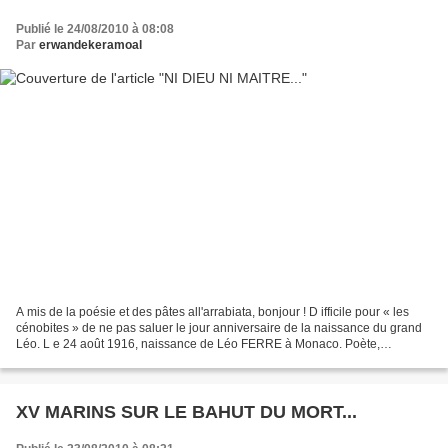
Publié le 24/08/2010 à 08:08
Par
erwandekeramoal
A mis de la poésie et des pâtes all'arrabiata, bonjour ! D ifficile pour « les
cénobites » de ne pas saluer le jour anniversaire de la naissance du grand
Léo. L e 24 août 1916, naissance de Léo FERRE à Monaco. Poète,
anarchiste, auteur-compositeur-interprète...
XV MARINS SUR LE BAHUT DU MORT...