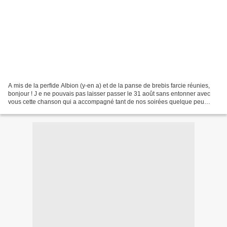
A mis de la perfide Albion (y-en a) et de la panse de brebis farcie réunies,
bonjour ! J e ne pouvais pas laisser passer le 31 août sans entonner avec
vous cette chanson qui a accompagné tant de nos soirées quelque peu
agitées. C elle-ci est d'autant...