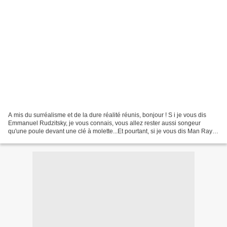
A mis du surréalisme et de la dure réalité réunis, bonjour ! S i je vous dis
Emmanuel Rudzitsky, je vous connais, vous allez rester aussi songeur
qu'une poule devant une clé à molette...Et pourtant, si je vous dis Man Ray,
subitement tout s'éclaire et...