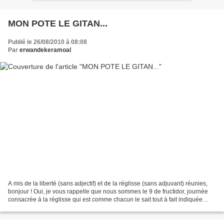
MON POTE LE GITAN...
Publié le 26/08/2010 à 08:08
Par
erwandekeramoal
A mis de la liberté (sans adjectif) et de la réglisse (sans adjuvant) réunies,
bonjour ! Oui, je vous rappelle que nous sommes le 9 de fructidor, journée
consacrée à la réglisse qui est comme chacun le sait tout à fait indiquée
dans la lutte contre le...