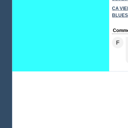
CA VI
BLUES.
Comme
F