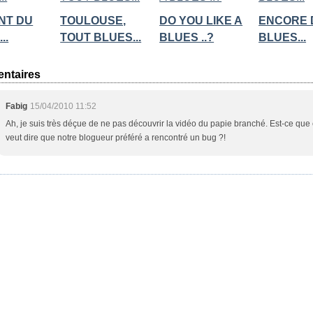
ENT DU
TOULOUSE,
DO YOU LIKE A
ENCORE 
..
TOUT BLUES...
BLUES ..?
BLUES...
ntaires
Fabig
15/04/2010 11:52
Ah, je suis très déçue de ne pas découvrir la vidéo du papie branché. Est-ce que
veut dire que notre blogueur préféré a rencontré un bug ?!