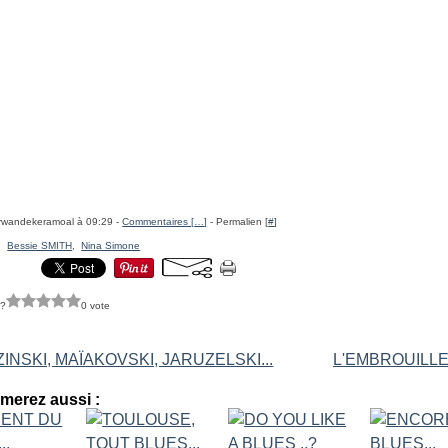
erwandekeramoal à 09:29 -
Commentaires [
…
]
- Permalien [
#
]
,
Bessie SMITH
,
Nina Simone
 ?
0 vote
INSKI, MAÏAKOVSKI, JARUZELSKI...
L'EMBROUILLE
merez aussi :