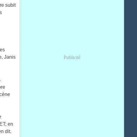
re subit
s
i
ses
, Janis
Publicité
.
ore
scène
e
NET; en
n dit.