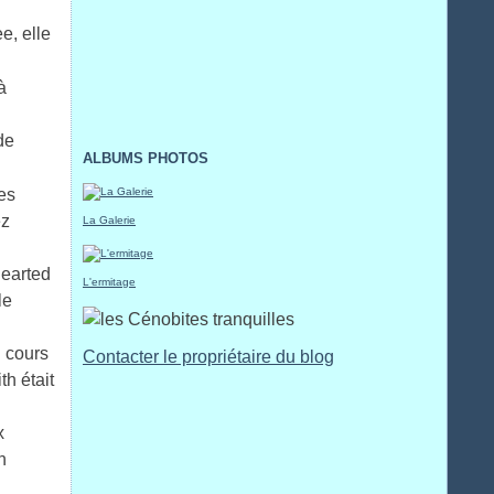
e, elle
à
e
de
ALBUMS PHOTOS
es
ez
La Galerie
earted
L'ermitage
le
 cours
Contacter le propriétaire du blog
th était
x
n