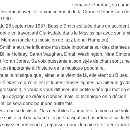
semaine. Pourtant, sa carriè
ntissement avec le commencement de la Grande Dépression de
 1930.
 du 26 septembre 1937, Bessie Smith est tuée dans un accident
obile en traversant Clarksdale dans le Mississippi avec son am
 Morgan (oncle du musicien de jazz Lionel Hampton).
 Smith a eu une influence musicale importante sur des chanteu
illie Holiday, Sarah Vaughan, Dinah Washington, Nina Simone
et Norah Jones. Sa voix puissante et son style de chant sont une
tion importante à l'histoire de la musique populaire.
 toute la musique que j'aime, elle vient de là, elle vient du Blues..
lité étant ce qu'elle est et toutes choses égales par ailleurs (j'ad
pression !) je voulais vous diffuser une petite vidéo qui met en 
 qui dégage de drôles d'ondes mais, la technique en a décidé
nt, ce sera donc pour une autre fois
.
ez choisi de visiter "les cénobites tranquilles" à moins que votr
e soit le fruit du hasard et d'une navigation hasardeuse sur le 
s soyez en remercié et, repassez donc demain si le coeur vous e