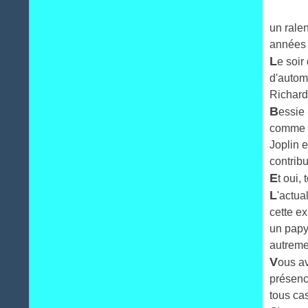
Janvier
(31)
un rale
années
L
e soir
d'autom
Richard
B
essie
comme B
Joplin 
contribu
E
t oui,
L
'actua
cette ex
un papy
autreme
V
ous av
présenc
tous ca