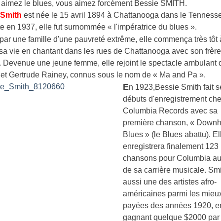
s aimez le blues, vous aimez forcément Bessie SMITH.
 Smith
est née le 15 avril 1894 à Chattanooga dans le Tennesse
te en 1937, elle fut surnommée « l'impératrice du blues ».
par une famille d'une pauvreté extrême, elle commença très tôt 
sa vie en chantant dans les rues de Chattanooga avec son frèr
 Devenue une jeune femme, elle rejoint le spectacle ambulant 
 et Gertrude Rainey, connus sous le nom de « Ma and Pa ».
E
n 1923,Bessie Smith fait s
débuts d'enregistrement ch
Columbia Records avec sa
première chanson, « Downh
Blues » (le Blues abattu). El
enregistrera finalement 123
chansons pour Columbia au
de sa carrière musicale. Smi
aussi une des artistes afro-
américaines parmi les mieu
payées des années 1920, e
gagnant quelque $2000 par