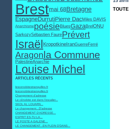
15 avri
Brest
Bretagne
mai 68
TOUTE 
Espagne
Durruti
Pierre Dac
Miles DAVIS
poésie
Gaza
ONU
Blues
Brel
Anarchisme
Prévert
Sarkozy
Sébastien Faure
Israël
Kropotkine
Iran
Guerre
Ferré
la Commune
Aragon
Palestine
Anarchie
Louise Michel
ARTICLES RÉCENTS
lescenobitestranquilles.fr
lescenobitestranquilles.fr
Changement d'adresse
Le cénobite est dans l'escalier...
SKOL AL LOUARN...
Le changement...D'adresse
CHANGEMENT D'ADRESSE...
ESPRIT ES-TU LA...
LE POSTE A GALENE...
LE CHANGEMENT...EN PLEIN D'DANS...