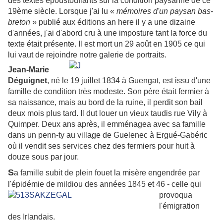
des textes époustouflants sur la condition paysanne de ce
19ème siècle. Lorsque j'ai lu «
mémoires d'un paysan bas-
breton
» publié aux éditions an here il y a une dizaine
d'années, j'ai d'abord cru à une imposture tant la force du
texte était présente. Il est mort un 29 août en 1905 ce qui
lui vaut de rejoindre notre galerie de portraits.
Jean-Marie
Déguignet
, né le 19 juillet 1834 à Guengat, est issu d'une
famille de condition très modeste. Son père était fermier à
sa naissance, mais au bord de la ruine, il perdit son bail
deux mois plus tard. Il dut louer un vieux taudis rue Vily à
Quimper. Deux ans après, il emménagea avec sa famille
dans un penn-ty au village de Guelenec à Ergué-Gabéric
où il vendit ses services chez des fermiers pour huit à
douze sous par jour.
S
a famille subit de plein fouet la misère engendrée par
l'épidémie de mildiou des
années 1845 et 46 - celle qui
provoqua
l'émigration
des Irlandais.