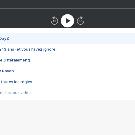
 DayZ
 a 13 ans (et vous l'avez ignoré)
e (littéralement)
im Rayan
 toutes les règles
s les jeux vidéo
us choquant de Rockstar ? - Le scandale BULLY
e plus moche de Steam
du RÊVE tourne au CAUCHEMAR