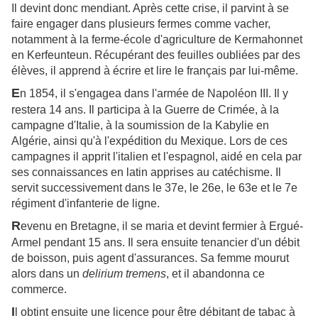
Il devint donc mendiant. Après cette crise, il parvint à se
faire engager dans plusieurs fermes comme vacher,
notamment à la ferme-école d'agriculture de Kermahonnet
en Kerfeunteun. Récupérant des feuilles oubliées par des
élèves, il apprend à écrire et lire le français par lui-même.
E
n 1854, il s'engagea dans l'armée de Napoléon III. Il y
restera 14 ans. Il participa à la Guerre de Crimée, à la
campagne d'Italie, à la soumission de la Kabylie en
Algérie, ainsi qu'à l'expédition du Mexique. Lors de ces
campagnes il apprit l'italien et l'espagnol, aidé en cela par
ses connaissances en latin apprises au catéchisme. Il
servit successivement dans le 37e, le 26e, le 63e et le 7e
régiment d'infanterie de ligne.
R
evenu en Bretagne, il se maria et devint fermier à Ergué-
Armel pendant 15 ans. Il sera ensuite tenancier d'un débit
de boisson, puis agent d'assurances. Sa femme mourut
alors dans un
delirium tremens
, et il abandonna ce
commerce.
I
l obtint ensuite une licence pour être débitant de tabac à