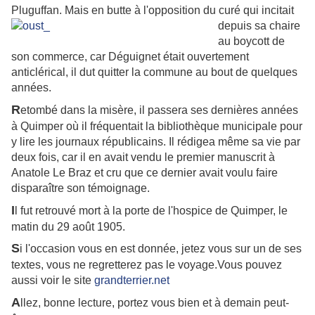
Pluguffan. Mais en butte à
l'opposition du curé qui incitait
depuis sa chaire
au boycott de
son commerce, car Déguignet était ouvertement
anticlérical, il dut quitter la commune au bout de quelques
années.
R
etombé dans la misère, il passera ses dernières années
à Quimper où il fréquentait la bibliothèque municipale pour
y lire les journaux républicains. Il rédigea même sa vie par
deux fois, car il en avait vendu le premier manuscrit à
Anatole Le Braz et cru que ce dernier avait voulu faire
disparaître son témoignage.
I
l fut retrouvé mort à la porte de l'hospice de Quimper, le
matin du 29 août 1905.
S
i l'occasion vous en est donnée, jetez vous sur un de ses
textes, vous ne regretterez pas le voyage.Vous pouvez
aussi voir le site
grandterrier.net
A
llez, bonne lecture, portez vous bien et à demain peut-