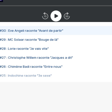
#30 : Eve Angeli raconte "Avant de partir"
#29 : MC Solaar raconte "Bouge de là"
28 : Lorie raconte "Je vais vite"
#27 : Christophe Willem raconte "Jacques a dit"
#26 : Chimène Badi raconte "Entre nous"
#25 : Indochine raconte "3e sexe"
#24 : Zaho raconte "C'est chelou"
#23 : Patrick Bruel raconte "Au café des délices"
#22 : Kyo raconte "Le chemin"
#21 : Nolwenn Leroy raconte "Cassé"