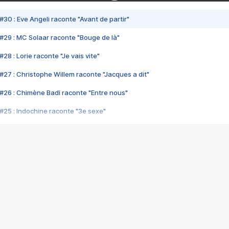
#30 : Eve Angeli raconte "Avant de partir"
#29 : MC Solaar raconte "Bouge de là"
28 : Lorie raconte "Je vais vite"
#27 : Christophe Willem raconte "Jacques a dit"
#26 : Chimène Badi raconte "Entre nous"
#25 : Indochine raconte "3e sexe"
#24 : Zaho raconte "C'est chelou"
#23 : Patrick Bruel raconte "Au café des délices"
#22 : Kyo raconte "Le chemin"
#21 : Nolwenn Leroy raconte "Cassé"
#20 : Patrick Hernandez raconte "Born to be alive"
#19 : Lorie raconte "Près de moi"