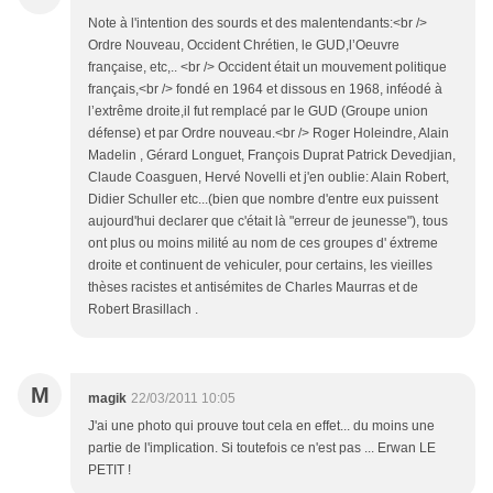
Note à l'intention des sourds et des malentendants:<br />
Ordre Nouveau, Occident Chrétien, le GUD,l’Oeuvre
française, etc,.. <br /> Occident était un mouvement politique
français,<br /> fondé en 1964 et dissous en 1968, inféodé à
l’extrême droite,il fut remplacé par le GUD (Groupe union
défense) et par Ordre nouveau.<br /> Roger Holeindre, Alain
Madelin , Gérard Longuet, François Duprat Patrick Devedjian,
Claude Coasguen, Hervé Novelli et j'en oublie: Alain Robert,
Didier Schuller etc...(bien que nombre d'entre eux puissent
aujourd'hui declarer que c'était là "erreur de jeunesse"), tous
ont plus ou moins milité au nom de ces groupes d' éxtreme
droite et continuent de vehiculer, pour certains, les vieilles
thèses racistes et antisémites de Charles Maurras et de
Robert Brasillach .
M
magik
22/03/2011 10:05
J'ai une photo qui prouve tout cela en effet... du moins une
partie de l'implication. Si toutefois ce n'est pas ... Erwan LE
PETIT !