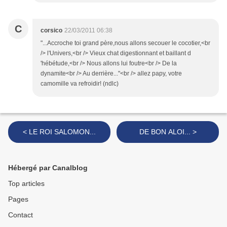
C
corsico
22/03/2011 06:38
"...Accroche toi grand père,nous allons secouer le cocotier,<br
/> l'Univers,<br /> Vieux chat digestionnant et baillant d
'hébétude,<br /> Nous allons lui foutre<br /> De la
dynamite<br /> Au derrière..."<br /> allez papy, votre
camomille va refroidir! (ndlc)
< LE ROI SALOMON...
DE BON ALOI... >
Hébergé par Canalblog
Top articles
Pages
Contact