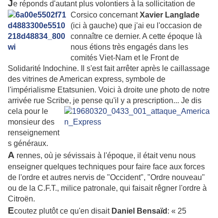
J
e réponds d'autant plus volontiers à la sollicitation de
Corsico concernant
Xavier
Langlade
(ici à gauche) que j'ai eu l'occasion de
connaître ce dernier. A cette époque là
nous étions très engagés dans les
comités Viet-Nam et le Front de
Solidarité Indochine. Il s'est fait arrêter après le caillassage
des vitrines de American express, symbole de
l'impérialisme Etatsunien. Voici à droite une photo de notre
arrivée rue Scribe, je pense qu'il y a
prescription... Je dis
cela pour le
monsieur des
renseignement
s généraux.
A
rennes, où je sévissais à l'époque, il était venu nous
enseigner quelques techniques pour faire face aux forces
de l'ordre et autres nervis de "Occident", "Ordre nouveau"
ou de la C.F.T., milice patronale, qui faisait rêgner l'ordre à
Citroën.
E
coutez plutôt ce qu'en disait
Daniel Bensaïd
: « 25