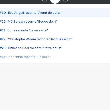
#30 : Eve Angeli raconte "Avant de partir"
#29 : MC Solaar raconte "Bouge de là"
28 : Lorie raconte "Je vais vite"
#27 : Christophe Willem raconte "Jacques a dit"
#26 : Chimène Badi raconte "Entre nous"
#25 : Indochine raconte "3e sexe"
#24 : Zaho raconte "C'est chelou"
#23 : Patrick Bruel raconte "Au café des délices"
#22 : Kyo raconte "Le chemin"
#21 : Nolwenn Leroy raconte "Cassé"
#20 : Patrick Hernandez raconte "Born to be alive"
#19 : Lorie raconte "Près de moi"