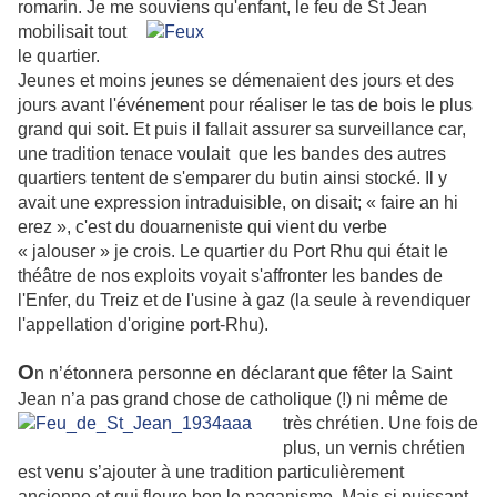
romarin.
J
e me souviens qu'enfant, le feu de St Jean
mobilisait tout
le quartier.
Jeunes et moins jeunes se démenaient des jours et des
jours avant l'événement pour réaliser le tas de bois le plus
grand qui soit. Et puis il fallait assurer sa surveillance car,
une tradition tenace voulait que les bandes des autres
quartiers tentent de s'emparer du butin ainsi stocké. Il y
avait une expression intraduisible, on disait; « faire an hi
erez », c'est du douarneniste qui vient du verbe
« jalouser » je crois. Le quartier du Port Rhu qui était le
théâtre de nos exploits voyait s'affronter les bandes de
l'Enfer, du Treiz et de l'usine à gaz (la seule à revendiquer
l'appellation d'origine port-Rhu).
O
n n’étonnera personne en déclarant que fêter la Saint
Jean n’a pas grand chose
de catholique (!) ni même de
très chrétien. Une fois de
plus, un vernis chrétien
est venu s’ajouter à une tradition particulièrement
ancienne et qui fleure bon le paganisme. Mais si puissant