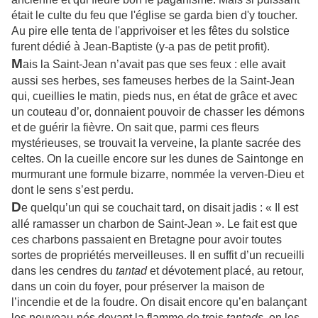
était le culte du feu que l'église se garda bien d'y toucher.
Au pire elle tenta de l'apprivoiser et les fêtes du solstice
furent dédié à Jean-Baptiste (y-a pas de petit profit).
M
ais la Saint-Jean n’avait pas que ses feux : elle avait
aussi ses herbes, ses fameuses herbes de la Saint-Jean
qui, cueillies le matin, pieds nus, en état de grâce et avec
un couteau d’or, donnaient pouvoir de chasser les démons
et de guérir la fièvre. On sait que, parmi ces fleurs
mystérieuses, se trouvait la verveine, la plante sacrée des
celtes. On la cueille encore sur les dunes de Saintonge en
murmurant une formule bizarre, nommée la verven-Dieu et
dont le sens s’est perdu.
D
e quelqu’un qui se couchait tard, on disait jadis : « Il est
allé ramasser un charbon de Saint-Jean ». Le fait est que
ces charbons passaient en Bretagne pour avoir toutes
sortes de propriétés merveilleuses. Il en suffit d’un recueilli
dans les cendres du
tantad
et dévotement placé, au retour,
dans un coin du foyer, pour préserver la maison de
l’incendie et de la foudre. On disait encore qu’en balançant
les nouveau-nés devant la flamme de trois
tantads
, on les