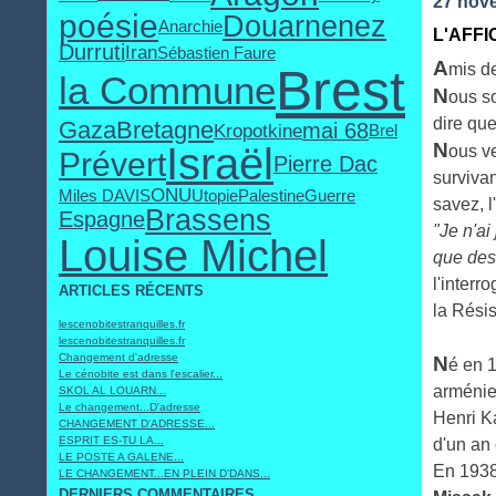
27 nov
poésie
Douarnenez
Anarchie
L'AFFI
Durruti
Iran
Sébastien Faure
A
Brest
mis de
la Commune
N
ous s
dire que
Gaza
Bretagne
mai 68
Kropotkine
Brel
N
Israël
ous v
Prévert
Pierre Dac
surviva
ONU
Miles DAVIS
Utopie
Palestine
Guerre
savez, l
Brassens
Espagne
"Je n'ai
Louise Michel
que des
l'interr
ARTICLES RÉCENTS
la Rési
lescenobitestranquilles.fr
lescenobitestranquilles.fr
Changement d'adresse
N
é en 1
Le cénobite est dans l'escalier...
arménie
SKOL AL LOUARN...
Le changement...D'adresse
Henri K
CHANGEMENT D'ADRESSE...
ESPRIT ES-TU LA...
d'un an 
LE POSTE A GALENE...
En 1938
LE CHANGEMENT...EN PLEIN D'DANS...
DERNIERS COMMENTAIRES