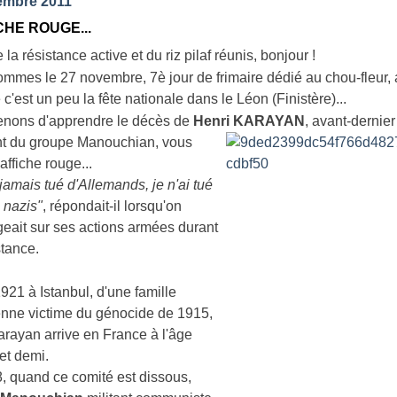
embre 2011
CHE ROUGE...
 la résistance active et du riz pilaf réunis, bonjour !
ommes le 27 novembre, 7è jour de frimaire dédié au chou-fleur, 
 c'est un peu la fête nationale dans le Léon (Finistère)...
enons d'apprendre le décès de
Henri KARAYAN
, avant-dernier
nt du groupe
Manouchian, vous
'affiche rouge...
 jamais tué d'Allemands, je n'ai tué
 nazis"
, répondait-il lorsqu'on
ogeait sur ses actions armées durant
stance.
921 à Istanbul, d'une famille
nne victime du génocide de 1915,
arayan arrive en France à l'âge
et demi.
, quand ce comité est dissous,