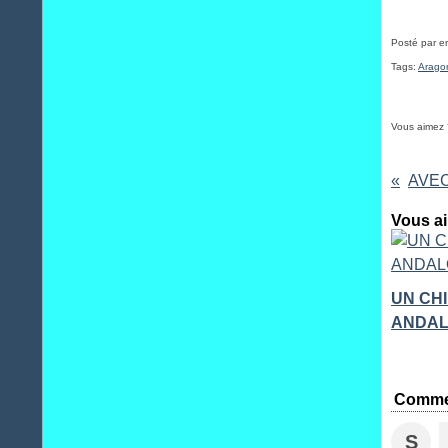
Posté par e
Tags:
Arago
Vous aimez 
AVEC
Vous ai
UN CH
ANDALO
Comme
S