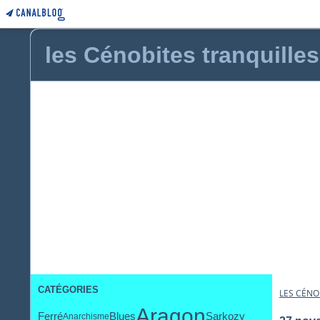
les Cénobites tranquilles
CATÉGORIES
LES CÉNO
Aragon
Ferré
Blues
Sarkozy
Anarchisme