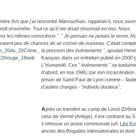
mière fois que j'ai rencontré Manouchian,
rappelait-il
, nous avon
midi ensemble. Tout ce qu'il me disait résonnait en moi. Nous
ons les mêmes convictions "
.
" Je pensais ne jamais le revoir. N
avaient peu de chances de se croiser de nouveau. C'était compt
la pression des événements "
, ajoutait
Henri
Karayan, dans un entretien publié en 2000 
L'Humanité
. Ces
" événements "
se traduiro
d'abord, en mai 1940, par son incarcération 
prison de Saint-Paul de Lyon comme – faut
d'autres charges -
"individu douteux"
.
A
près un transfert au camp de Loriol (Drôm
celui de Vernet (Ariège), il est contraint au 
il retrouve un jeune communiste juif,
Léo Kn
ancien des Brigades internationales et dont i