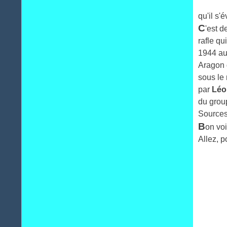
qu'il s'
C
'est 
rafle q
1944 au
Aragon 
sous le
par
Léo
du grou
Sources
B
on voi
Allez, p