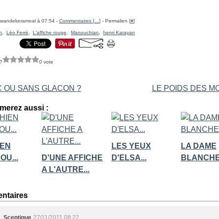
rwandekeramoal à 07:54 -
Commentaires [
…
]
- Permalien [
#
]
n
,
Léo Ferré
,
L'affiche rouge
,
Manouchian
,
henri Karayan
?
0 vote
 OU SANS GLACON ?
LE POIDS DES MO
merez aussi :
IEN
LES YEUX
LA DAME
U...
D'UNE AFFICHE
D'ELSA...
BLANCHE.
A L'AUTRE...
ntaires
Sceptique
27/11/2011 08:22