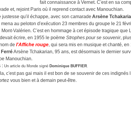
fait connaissance à Vernet. C'est en sa co
évade et, rejoint Paris où il reprend contact avec Manouchian.
de justesse qu'il échappe, avec son camarade
Arsène Tchakari
ui mena au peloton d'exécution 23 membres du groupe le 21 févr
 Mont-Valérien. C'est en hommage à cet épisode tragique que 
devait écrire, en 1955 le poème
Strophes pour se souvenir
, plu
 nom de
l'Affiche rouge
, qui sera mis en musique et chanté, en
 Ferré
Arsène Tchakarian, 95 ans, est désormais le dernier surv
pe Manouchian.
 :
Un article du Monde signé
Dominique BUFFIER
.
la, c'est pas gai mais il est bon de se souvenir de ces indignés l
ortez vous bien et à demain peut-être.