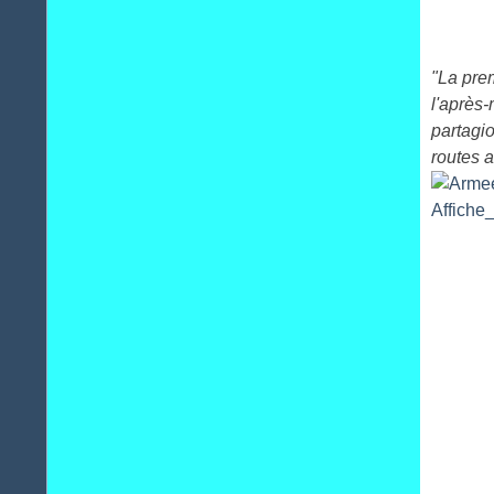
Janvier
(31)
"La pre
l'après-
partagi
routes 