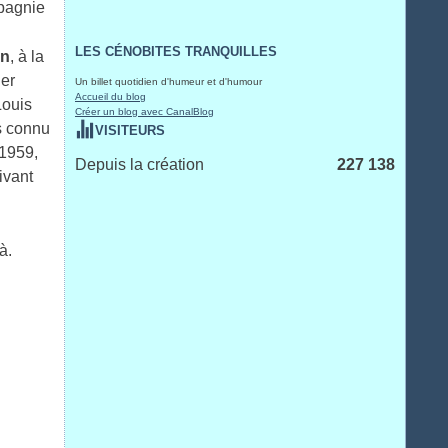
mpagnie
LES CÉNOBITES TRANQUILLES
an
, à la
ier
Un billet quotidien d'humeur et d'humour
Accueil du blog
Louis
Créer un blog avec CanalBlog
s connu
VISITEURS
 1959,
Depuis la création
227 138
ivant
à.