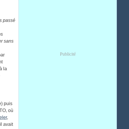
s passé
os
er sans
Publicité
par
nt
à la
e
e) puis
STO, où
eler
,
l avait