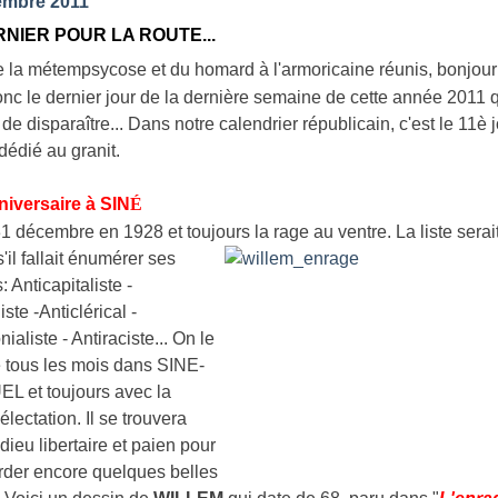
embre 2011
NIER POUR LA ROUTE...
e la métempsycose et du homard à l'armoricaine réunis, bonjour 
onc le dernier jour de la dernière semaine de cette année 2011 q
s de disparaître... Dans notre calendrier républicain, c'est le 11è 
dédié au granit.
iversaire à SIN
É
1 décembre en 1928 et toujours la rage au ventre. La liste serait
'il
fallait énumérer ses
 Anticapitaliste -
iste -Anticlérical -
nialiste - Antiraciste... On le
e tous les mois dans SINE-
 et toujours avec la
ectation. Il se trouvera
dieu libertaire et paien pour
order encore quelques belles