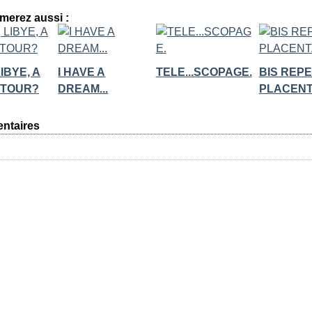
merez aussi :
LIBYE, A
I HAVE A
TELE...SCOPAGE.
BIS REPE
 TOUR?
DREAM...
PLACENT.
ntaires