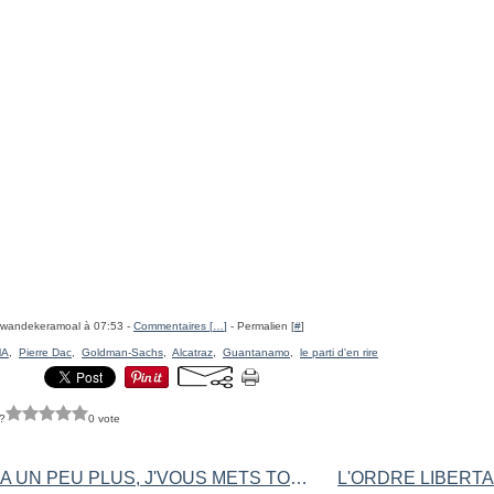
rwandekeramoal à 07:53 -
Commentaires [
…
]
- Permalien [
#
]
MA
,
Pierre Dac
,
Goldman-Sachs
,
Alcatraz
,
Guantanamo
,
le parti d'en rire
?
0 vote
Y'EN A UN PEU PLUS, J'VOUS METS TOUT?