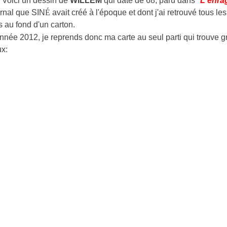
 Voici un dessin de
WILLEM
qui date de 68, paru dans "
L'enra
urnal que SIN
É
avait créé à l'époque et dont j'ai retrouvé tous les
 au fond d'un carton.
année 2012, je reprends donc ma carte au seul parti qui trouve g
x: