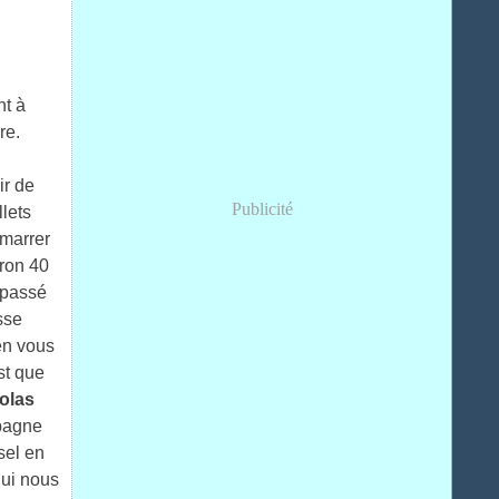
nt à
re.
ir de
Publicité
llets
émarrer
ron 40
 passé
sse
en vous
st que
olas
 bagne
sel en
qui nous