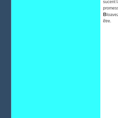
sucent 
promess
B
loave
être.