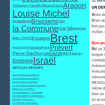
31 déc
Aragon
Sébastien Faure
Brel
Blues
Guerre
UN DER
Louise Michel
A
mis d
Brassens
V
oici d
Kropotkine
Iran
la Commune
finit pa
mai 68
Anarchie
nivôse, 
Brest
Espagne
Miles DAVIS
Bon ann
Prévert
Palestine
Ferré
Anarchisme
N
é un 3
Gaza
Pierre Dac
Durruti
ONU
Sarkozy
longue s
Israël
Bretagne
combats:
Antision
ARTICLES RÉCENTS
Anticolo
lescenobitestranquilles.fr
retrouv
lescenobitestranquilles.fr
Changement d'adresse
MENSUEL
Le cénobite est dans l'escalier...
même dél
SKOL AL LOUARN...
Le changement...D'adresse
bien un 
CHANGEMENT D'ADRESSE...
lui acc
ESPRIT ES-TU LA...
LE POSTE A GALENE...