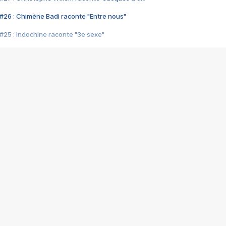
#26 : Chimène Badi raconte "Entre nous"
#25 : Indochine raconte "3e sexe"
#24 : Zaho raconte "C'est chelou"
#23 : Patrick Bruel raconte "Au café des délices"
#22 : Kyo raconte "Le chemin"
#21 : Nolwenn Leroy raconte "Cassé"
#20 : Patrick Hernandez raconte "Born to be alive"
#19 : Lorie raconte "Près de moi"
#18 : Michael Jones raconte "A nos actes manqués" (avec Jean-Jacque
#17 : Khaled raconte "Aïcha"
#16 : Corneille raconte "Parce qu'on vient de loin"
#15 : Indochine raconte "L'aventurier"