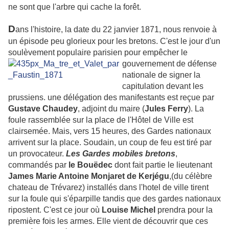
ne sont que l'arbre qui cache la forêt.
D
ans l'histoire, la date du 22 janvier 1871, nous renvoie à
un épisode peu glorieux pour les bretons. C'est le jour d'un
soulèvement populaire parisien pour
empêcher le
gouvernement de défense
nationale de signer la
capitulation devant les
prussiens. une délégation des manifestants est reçue par
Gustave Chaudey
, adjoint du maire (
Jules Ferry
). La
foule rassemblée sur la place de l'Hôtel de Ville est
clairsemée. Mais, vers 15 heures, des Gardes nationaux
arrivent sur la place. Soudain, un coup de feu est tiré par
un provocateur.
Les Gardes mobiles bretons
,
commandés par
le Bouëdec
dont fait partie le lieutenant
James Marie Antoine Monjaret de Kerjégu
,(du célèbre
chateau de Trévarez) installés dans l'hotel de ville tirent
sur la foule qui s'éparpille tandis que des gardes nationaux
ripostent. C'est ce jour où
Louise Michel
prendra pour la
première fois les armes. Elle vient de découvrir que ces