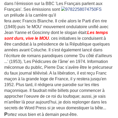
dans l'émission sur la BBC 'Les Français parlent
aux
Français'. Ses émissions sont
un prélude à la carrière qu'il
fera avec Francis Blanche. Il crée alors le Parti d'en rire
(1949) puis 'le MOU' mouvement ondulatoire unifié avec
Jean Yanne et Goscinny dont le slogan était:
Les temps
sont durs, vive le MOU
. ces initiatives le conduisent à
être candidat à la présidence de la République quelques
années avant Coluche. Il s'est également lancé dans
l'écriture de romans parodiques comme 'Du côté d'ailleurs
...' (1953), 'Les Pédicures de l'âme' en 1974. Information
méconnue du public, Pierre Dac s'avère être le précurseur
du faux journal télévisé. A la libération, il est reçu Franc
maçon à la grande loge de France, il y restera jusqu'en
1952. Plus tard, il rédigera une parodie sur les rites
maçonnique. Il faudrait mille billets pour commencer à
approcher l'oeuvre de ce roi du loufoque; aussi,
je vais
m'arrêter là pour aujourd'hui, je dois replonger dans les
secrets de Word Press si je veux domestiquer la bête...
P
ortez vous bien et à demain peut-être.