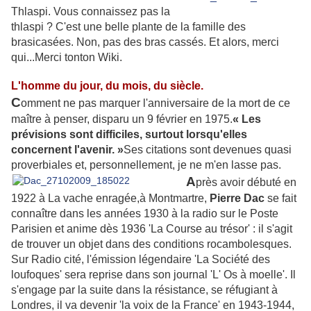
Thlaspi. Vous connaissez pas la
thlaspi ? C'est une belle plante de la famille des
brasicasées. Non, pas des bras cassés. Et alors, merci
qui...Merci tonton Wiki.
L'homme du jour, du mois, du siècle.
C
omment ne pas marquer l'anniversaire de la mort de ce
maître à penser, disparu un 9 février en 1975.
« Les
prévisions sont difficiles, surtout lorsqu'elles
concernent l'avenir. »
Ses citations sont devenues quasi
proverbiales et, personnellement, je ne m'en lasse pas.
A
près avoir débuté en
1922 à La vache enragée,à Montmartre,
Pierre Dac
se fait
connaître dans les années 1930 à la radio sur le Poste
Parisien et anime dès 1936 'La Course au trésor' : il s'agit
de trouver un objet dans des conditions rocambolesques.
Sur Radio cité, l'émission légendaire 'La Société des
loufoques' sera reprise dans son journal 'L' Os à moelle'. Il
s'engage par la suite dans la résistance, se réfugiant à
Londres, il va devenir 'la voix de la France' en 1943-1944,