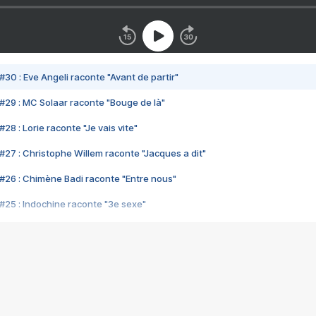
#30 : Eve Angeli raconte "Avant de partir"
#29 : MC Solaar raconte "Bouge de là"
28 : Lorie raconte "Je vais vite"
#27 : Christophe Willem raconte "Jacques a dit"
#26 : Chimène Badi raconte "Entre nous"
#25 : Indochine raconte "3e sexe"
#24 : Zaho raconte "C'est chelou"
#23 : Patrick Bruel raconte "Au café des délices"
#22 : Kyo raconte "Le chemin"
#21 : Nolwenn Leroy raconte "Cassé"