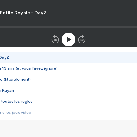
 Battle Royale - DayZ
 DayZ
 a 13 ans (et vous l'avez ignoré)
e (littéralement)
im Rayan
 toutes les règles
s les jeux vidéo
us choquant de Rockstar ? - Le scandale BULLY
e plus moche de Steam