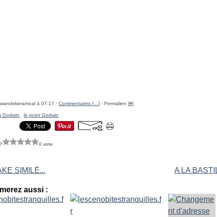
rwandekeramoal à 07:17 -
Commentaires [
…
]
- Permalien [
#
]
am Godwin
,
le point Godwin
?
0 vote
KE SIMILÉ...
A LA BASTIL
merez aussi :