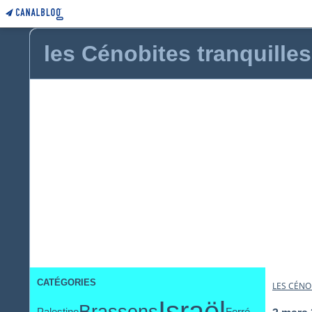
les Cénobites tranquilles
CATÉGORIES
LES CÉNO
Israël
Brassens
Palestine
Ferré