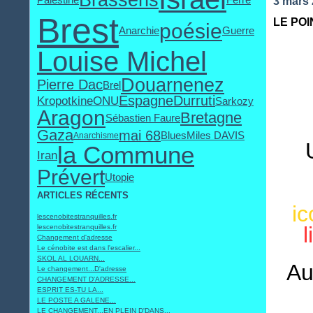
3 mars
Brest
LE POI
poésie
Anarchie
Guerre
Louise Michel
Douarnenez
Pierre Dac
Brel
Espagne
Durruti
Kropotkine
ONU
Sarkozy
Aragon
Bretagne
Sébastien Faure
Gaza
mai 68
Blues
Miles DAVIS
Anarchisme
la Commune
Iran
Prévert
Utopie
ARTICLES RÉCENTS
ic
lescenobitestranquilles.fr
l
lescenobitestranquilles.fr
Changement d'adresse
Le cénobite est dans l'escalier...
SKOL AL LOUARN...
Au
Le changement...D'adresse
CHANGEMENT D'ADRESSE...
ESPRIT ES-TU LA...
LE POSTE A GALENE...
LE CHANGEMENT...EN PLEIN D'DANS...