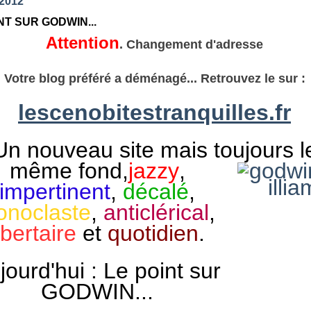
 2012
NT SUR GODWIN...
Attention
. Changement d'adresse
Votre blog préféré a déménagé... Retrouvez le sur :
lescenobitestranquilles.fr
Un nouveau site mais toujours l
même
fond,
jazzy
,
impertinent
,
décalé
,
onoclaste
,
anticlérical
,
ibertaire
et
quotidien
.
jourd'hui : Le point sur
GODWIN...