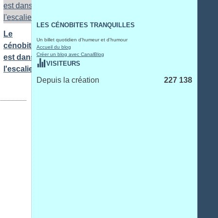
LES CÉNOBITES TRANQUILLES
Le
Un billet quotidien d'humeur et d'humour
cénobite
Accueil du blog
Créer un blog avec CanalBlog
est dans
VISITEURS
l'escalier...
Depuis la création
227 138