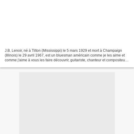
J.B. Lenoir, né à Tilton (Mississippi) le 5 mars 1929 et mort à Champaign
(Illinois) le 29 avril 1967, est un bluesman américain comme je les aime et
comme j'aime à vous les faire découvrir, guitariste, chanteur et compositeur.
Nommé J.B. par ses parents...