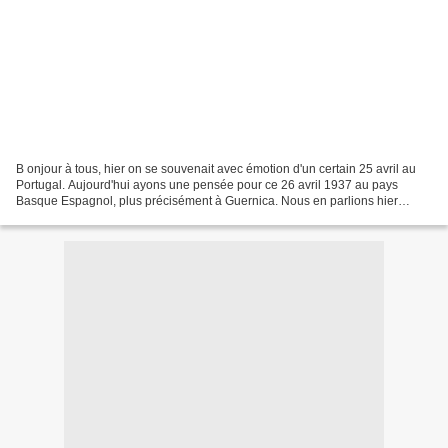
B onjour à tous, hier on se souvenait avec émotion d'un certain 25 avril au
Portugal. Aujourd'hui ayons une pensée pour ce 26 avril 1937 au pays
Basque Espagnol, plus précisément à Guernica. Nous en parlions hier
encore avec l'ami Benni, qui est aussi...