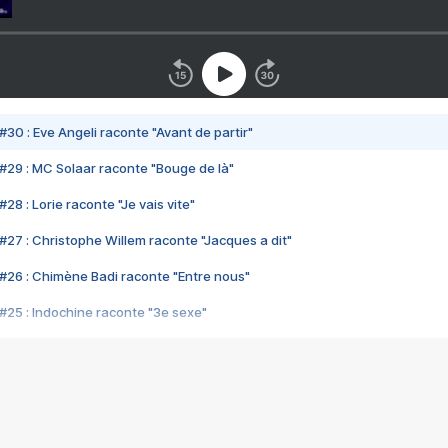
#30 : Eve Angeli raconte "Avant de partir"
#29 : MC Solaar raconte "Bouge de là"
28 : Lorie raconte "Je vais vite"
#27 : Christophe Willem raconte "Jacques a dit"
#26 : Chimène Badi raconte "Entre nous"
#25 : Indochine raconte "3e sexe"
#24 : Zaho raconte "C'est chelou"
#23 : Patrick Bruel raconte "Au café des délices"
#22 : Kyo raconte "Le chemin"