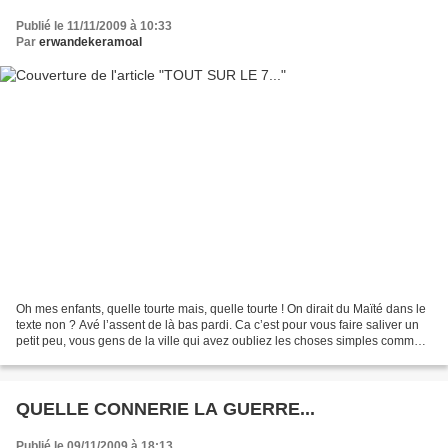
Publié le 11/11/2009 à 10:33
Par
erwandekeramoal
Oh mes enfants, quelle tourte mais, quelle tourte ! On dirait du Maïté dans le
texte non ? Avé l’assent de là bas pardi. Ca c’est pour vous faire saliver un
petit peu, vous gens de la ville qui avez oubliez les choses simples comme
la cueillette. Savez-vous...
QUELLE CONNERIE LA GUERRE...
Publié le 09/11/2009 à 18:13