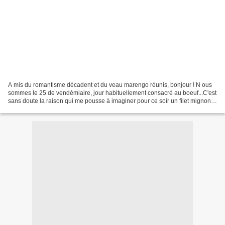
A mis du romantisme décadent et du veau marengo réunis, bonjour ! N ous
sommes le 25 de vendémiaire, jour habituellement consacré au boeuf...C'est
sans doute la raison qui me pousse à imaginer pour ce soir un filet mignon
de porc mitonnement accompagné...