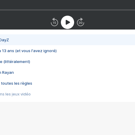
 DayZ
 a 13 ans (et vous l'avez ignoré)
e (littéralement)
im Rayan
 toutes les règles
s les jeux vidéo
us choquant de Rockstar ? - Le scandale BULLY
e plus moche de Steam
du RÊVE tourne au CAUCHEMAR