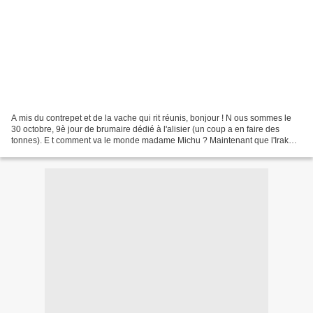
A mis du contrepet et de la vache qui rit réunis, bonjour ! N ous sommes le
30 octobre, 9è jour de brumaire dédié à l'alisier (un coup a en faire des
tonnes). E t comment va le monde madame Michu ? Maintenant que l'Irak
c'est plié, l'Afghanistan quasiment...