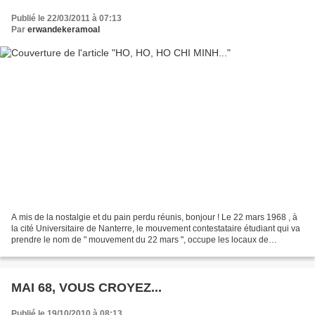
Publié le 22/03/2011 à 07:13
Par
erwandekeramoal
A mis de la nostalgie et du pain perdu réunis, bonjour ! Le 22 mars 1968 , à
la cité Universitaire de Nanterre, le mouvement contestataire étudiant qui va
prendre le nom de " mouvement du 22 mars ", occupe les locaux de
l'Université (photo de droite)....
MAI 68, VOUS CROYEZ...
Publié le 19/10/2010 à 08:13