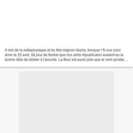
A mis de la métaphysique et du filet mignon réunis, bonjour ! N ous voici
donc le 25 avril, 6è jour de floréal que nos amis républicains avaient eu la
bonne idée de dédier à l'ancolie. La fleur est aussi jolie que le nom qu'elle
porte. Comme j'ai vu dans...