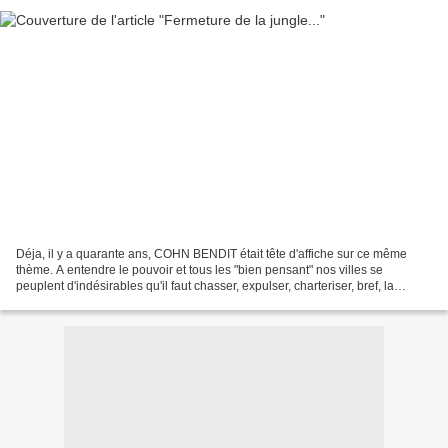
Déja, il y a quarante ans, COHN BENDIT était tête d'affiche sur ce même
thème. A entendre le pouvoir et tous les "bien pensant" nos villes se
peuplent d'indésirables qu'il faut chasser, expulser, charteriser, bref, la
misère ne doit pas se voir, fut-elle...