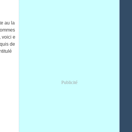
te au la
s sommes
 voici e
quis de
titulé
Publicité