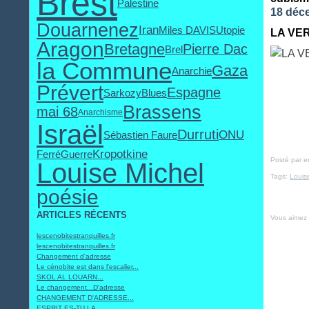
Brest
Palestine
18 déc
Douarnenez
Iran
Miles DAVIS
Utopie
LA VER
Aragon
Bretagne
Pierre Dac
Brel
la Commune
Gaza
Anarchie
Prévert
Espagne
Sarkozy
Blues
Brassens
mai 68
Anarchisme
Israël
Durruti
ONU
Sébastien Faure
Kropotkine
Ferré
Guerre
Posté par 
Louise Michel
Tags:
Louis
poésie
ARTICLES RÉCENTS
Vous aimez
lescenobitestranquilles.fr
lescenobitestranquilles.fr
Changement d'adresse
Le cénobite est dans l'escalier...
SKOL AL LOUARN...
Le changement...D'adresse
CHANGEMENT D'ADRESSE...
ESPRIT ES-TU LA...