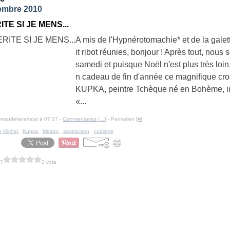
embre 2010
ITE SI JE MENS...
A mis de l'Hypnérotomachie* et de la galet
it ribot réunies, bonjour ! Après tout, nou
samedi et puisque Noël n'est plus très loin,
n cadeau de fin d'année ce magnifique cro
KUPKA, peintre Tchèque né en Bohème, in
«...
erwandekeramoal à 07:57 -
Commentaires [
…
]
- Permalien [
#
]
e Michel
,
Kupka
,
Malato
,
abstraction
,
cubisme
 ?
0 vote