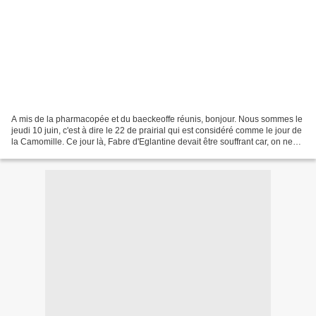
A mis de la pharmacopée et du baeckeoffe réunis, bonjour. Nous sommes le
jeudi 10 juin, c'est à dire le 22 de prairial qui est considéré comme le jour de
la Camomille. Ce jour là, Fabre d'Eglantine devait être souffrant car, on ne
dira jamais assez tous...