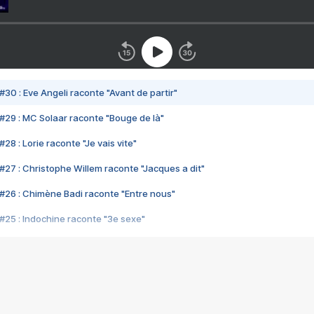
#30 : Eve Angeli raconte "Avant de partir"
#29 : MC Solaar raconte "Bouge de là"
28 : Lorie raconte "Je vais vite"
#27 : Christophe Willem raconte "Jacques a dit"
#26 : Chimène Badi raconte "Entre nous"
#25 : Indochine raconte "3e sexe"
#24 : Zaho raconte "C'est chelou"
#23 : Patrick Bruel raconte "Au café des délices"
#22 : Kyo raconte "Le chemin"