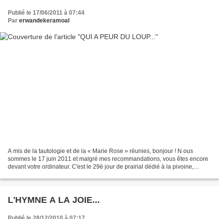
Publié le 17/06/2011 à 07:44
Par
erwandekeramoal
A mis de la tautologie et de la « Marie Rose » réunies, bonjour ! N ous
sommes le 17 juin 2011 et malgré mes recommandations, vous êtes encore
devant votre ordinateur. C'est le 29è jour de prairial dédié à la pivoine,
plante magique s'il en est. Son nom...
L'HYMNE A LA JOIE...
Publié le 28/12/2010 à 07:17