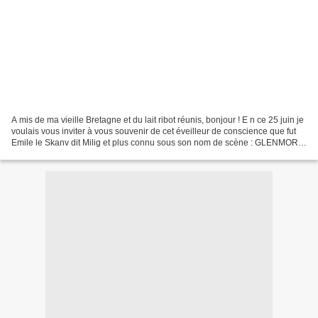
A mis de ma vieille Bretagne et du lait ribot réunis, bonjour ! E n ce 25 juin je
voulais vous inviter à vous souvenir de cet éveilleur de conscience que fut
Emile le Skanv dit Milig et plus connu sous son nom de scène : GLENMOR.
« Plaise à tous les saints...