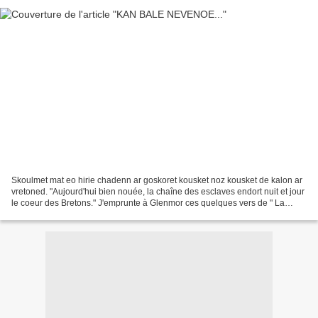
Skoulmet mat eo hirie chadenn ar goskoret kousket noz kousket de kalon ar
vretoned. "Aujourd'hui bien nouée, la chaîne des esclaves endort nuit et jour
le coeur des Bretons." J'emprunte à Glenmor ces quelques vers de " La
marche de Nominoë " pour célébrer...