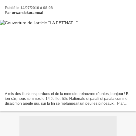
Publié le 14/07/2010 à 08:08
Par
erwandekeramoal
A mis des illusions perdues et de la mémoire retrouvée réunies, bonjour ! B
ien sûr, nous sommes le 14 Juillet, fête Nationale et patali et patala comme
disait mon aïeule qui, sur la fin se mélangeait un peu les pinceaux... P ar
nature j'émets des réserves...