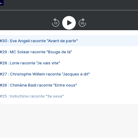
#30 : Eve Angeli raconte "Avant de partir"
#29 : MC Solaar raconte "Bouge de là"
28 : Lorie raconte "Je vais vite"
#27 : Christophe Willem raconte "Jacques a dit"
#26 : Chimène Badi raconte "Entre nous"
#25 : Indochine raconte "3e sexe"
#24 : Zaho raconte "C'est chelou"
#23 : Patrick Bruel raconte "Au café des délices"
#22 : Kyo raconte "Le chemin"