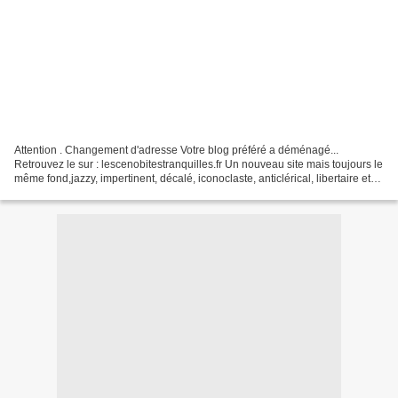
Attention . Changement d'adresse Votre blog préféré a déménagé...
Retrouvez le sur : lescenobitestranquilles.fr Un nouveau site mais toujours le
même fond,jazzy, impertinent, décalé, iconoclaste, anticlérical, libertaire et
quotidien. Aujourd'hui : Portrait...