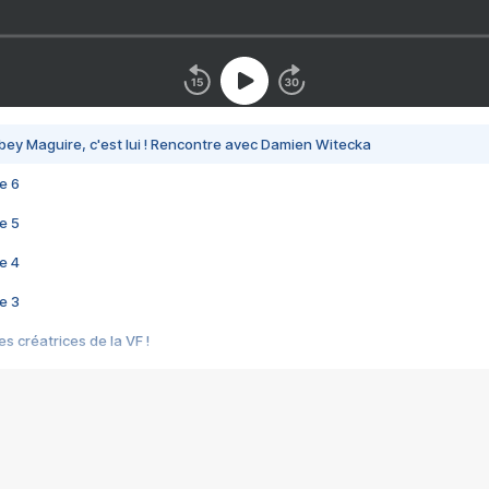
bey Maguire, c'est lui ! Rencontre avec Damien Witecka
e 6
e 5
e 4
e 3
s créatrices de la VF !
e 2
e 1
e Mektoub My Love arrive enfin ! Rencontre avec Shaïn Boumedine et Sal