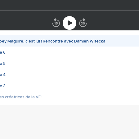
bey Maguire, c'est lui ! Rencontre avec Damien Witecka
e 6
e 5
e 4
e 3
s créatrices de la VF !
e 2
e 1
e Mektoub My Love arrive enfin ! Rencontre avec Shaïn Boumedine et Sal