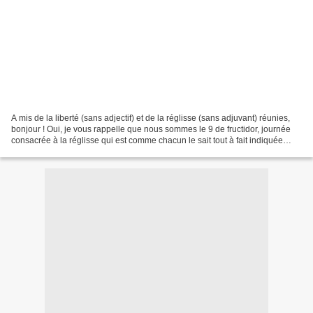
A mis de la liberté (sans adjectif) et de la réglisse (sans adjuvant) réunies,
bonjour ! Oui, je vous rappelle que nous sommes le 9 de fructidor, journée
consacrée à la réglisse qui est comme chacun le sait tout à fait indiquée
dans la lutte contre le...