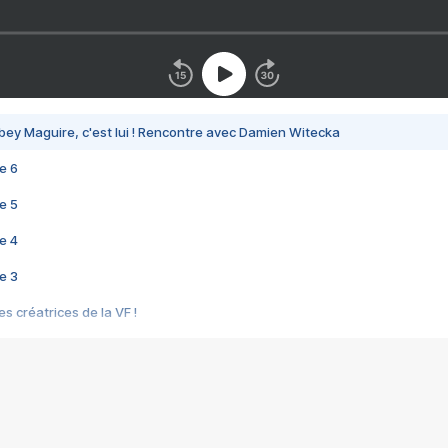
bey Maguire, c'est lui ! Rencontre avec Damien Witecka
e 6
e 5
e 4
e 3
s créatrices de la VF !
e 2
e 1
e Mektoub My Love arrive enfin ! Rencontre avec Shaïn Boumedine et Sal