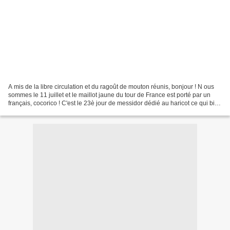
A mis de la libre circulation et du ragoût de mouton réunis, bonjour ! N ous
sommes le 11 juillet et le maillot jaune du tour de France est porté par un
français, cocorico ! C'est le 23è jour de messidor dédié au haricot ce qui bien
entendu n'a aucun...