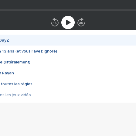
 DayZ
 a 13 ans (et vous l'avez ignoré)
e (littéralement)
im Rayan
 toutes les règles
s les jeux vidéo
us choquant de Rockstar ? - Le scandale BULLY
e plus moche de Steam
du RÊVE tourne au CAUCHEMAR