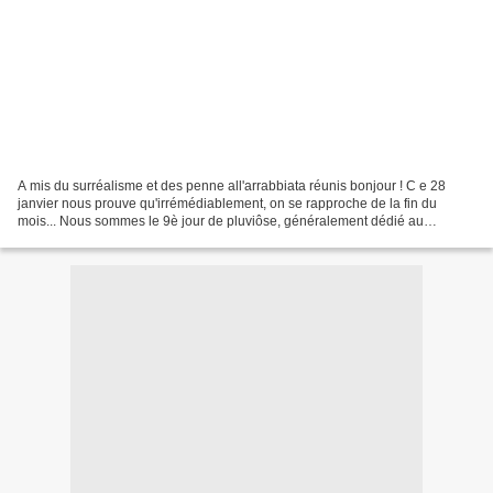
A mis du surréalisme et des penne all'arrabbiata réunis bonjour ! C e 28
janvier nous prouve qu'irrémédiablement, on se rapproche de la fin du
mois... Nous sommes le 9è jour de pluviôse, généralement dédié au
peuplier. Comment ne pas avoir une pensée...