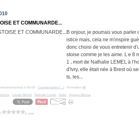
2010
OISE ET COMMUNARDE...
B onjour, je pourrais vous parler 
istice mais, cela ne m'inspire guèr
donc choisi de vous entretenir d
stoise comme je les aime. L e 8 
1 , mort de Nathalie LEMEL à l'h
d'Ivry, elle était née à Brest où s
ts, les...
erwandekeramoal à 09:09 -
Commentaires [
…
]
- Permalien [
#
]
ommune
,
Louise Michel
,
Nathalie Lemel
,
Varlin
,
Aguigui Mouna
 ?
0 vote