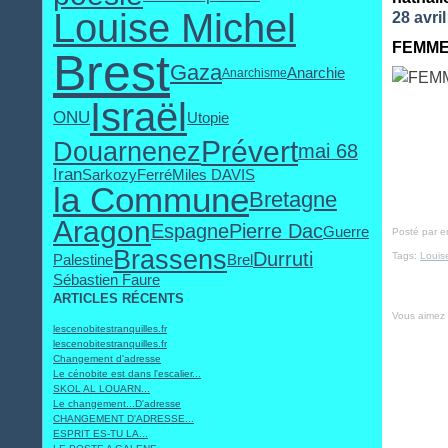
Louise Michel
28 avri
FEMME
Brest
Gaza
Anarchie
Anarchisme
Israël
ONU
Utopie
Prévert
Douarnenez
mai 68
Iran
Sarkozy
Ferré
Miles DAVIS
la Commune
Bretagne
Aragon
Espagne
Pierre Dac
Guerre
Posté par 
Brassens
Durruti
Tags:
Louis
Palestine
Brel
Sébastien Faure
ARTICLES RÉCENTS
Vous aimez
lescenobitestranquilles.fr
lescenobitestranquilles.fr
Changement d'adresse
Le cénobite est dans l'escalier...
SKOL AL LOUARN...
Le changement...D'adresse
CHANGEMENT D'ADRESSE...
ESPRIT ES-TU LA...