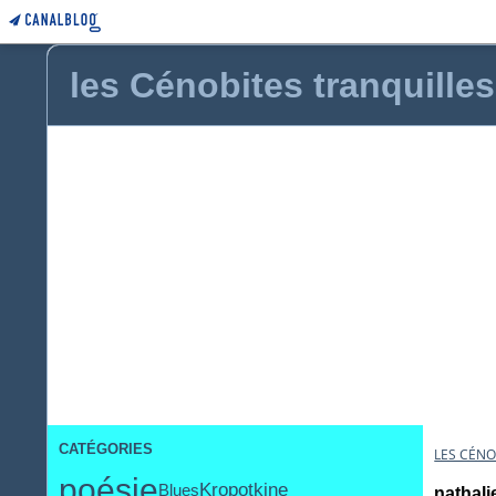
les Cénobites tranquilles
CATÉGORIES
LES CÉNO
poésie
Kropotkine
Blues
nathali