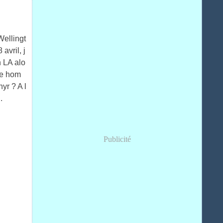
Wellingt
avril, j
n LA alo
ne hom
yr ? A l
.
Publicité