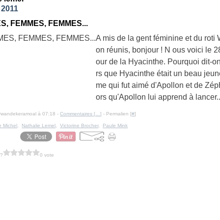
l 2011
S, FEMMES, FEMMES...
A mis de la gent féminine et du roti 
on réunis, bonjour ! N ous voici le 28 
our de la Hyacinthe. Pourquoi dit-o
rs que Hyacinthe était un beau jeu
me qui fut aimé d'Apollon et de Zéph
ors qu'Apollon lui apprend à lancer..
erwandekeramoal à 07:18 -
Commentaires [
…
]
- Permalien [
#
]
e Michel
,
Nathalie Lemel
,
Victorine Brocher
,
Paule Mink
 ?
0 vote