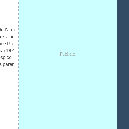
de l'arm
e. J'ai
'une Bre
mai 192
Publicité
ospice
es paren