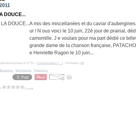
 2011
A DOUCE...
A mis des miscellanées et du caviar d'aubergines
ur ! N ous voici le 10 juin, 22è jour de prairial, déd
camomille. J e voulais pour ma part dédié ce bille
grande dame de la chanson française, PATACHO
e Henriette Ragon le 10 juin...
erwandekeramoal à 07:51 -
Commentaires [
…
]
- Permalien [
#
]
Brassens
,
Montmartre
,
Patachou
 ?
0 vote