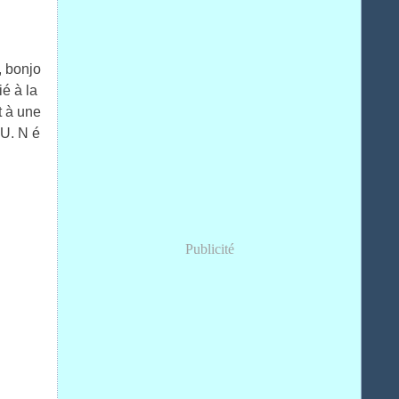
, bonjo
ié à la
t à une
U. N é
Publicité