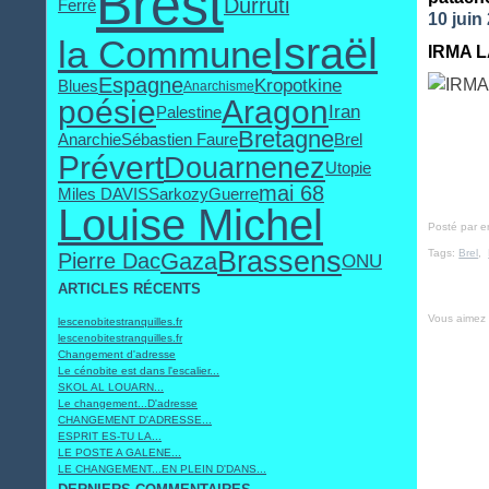
Brest
Durruti
Ferré
10 juin
Israël
la Commune
IRMA L
Espagne
Kropotkine
Blues
Anarchisme
poésie
Aragon
Iran
Palestine
Bretagne
Anarchie
Sébastien Faure
Brel
Prévert
Douarnenez
Utopie
mai 68
Miles DAVIS
Sarkozy
Guerre
Louise Michel
Posté par 
Brassens
Tags:
Brel
,
Gaza
Pierre Dac
ONU
ARTICLES RÉCENTS
Vous aimez
lescenobitestranquilles.fr
lescenobitestranquilles.fr
Changement d'adresse
Le cénobite est dans l'escalier...
SKOL AL LOUARN...
Le changement...D'adresse
CHANGEMENT D'ADRESSE...
ESPRIT ES-TU LA...
LE POSTE A GALENE...
LE CHANGEMENT...EN PLEIN D'DANS...