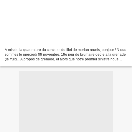
A mis de la quadrature du cercle et du filet de merlan réunis, bonjour ! N ous
sommes le mercredi 09 novembre, 19è jour de brumaire dédié à la grenade
(le fruit)... A propos de grenade, et alors que notre premier sinistre nous
abreuve de sa sempiternelle...