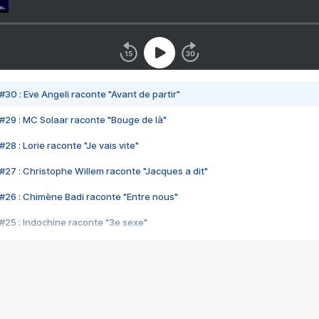
#30 : Eve Angeli raconte "Avant de partir"
#29 : MC Solaar raconte "Bouge de là"
28 : Lorie raconte "Je vais vite"
#27 : Christophe Willem raconte "Jacques a dit"
#26 : Chimène Badi raconte "Entre nous"
#25 : Indochine raconte "3e sexe"
#24 : Zaho raconte "C'est chelou"
#23 : Patrick Bruel raconte "Au café des délices"
#22 : Kyo raconte "Le chemin"