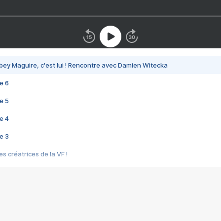
bey Maguire, c'est lui ! Rencontre avec Damien Witecka
e 6
e 5
e 4
e 3
s créatrices de la VF !
e 2
e 1
e Mektoub My Love arrive enfin ! Rencontre avec Shaïn Boumedine et Sal