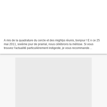
A mis de la quadrature du cercle et des mightys réunis, bonjour ! E n ce 25
mai 2011, sixième jour de prairial, nous célébrons la mélisse. Si vous
trouvez l'actualité particulièrement indigeste, je vous recommande
expressément la tisane de mélisse. Mon...