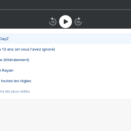
 DayZ
 a 13 ans (et vous l'avez ignoré)
e (littéralement)
im Rayan
 toutes les règles
s les jeux vidéo
us choquant de Rockstar ? - Le scandale BULLY
e plus moche de Steam
du RÊVE tourne au CAUCHEMAR